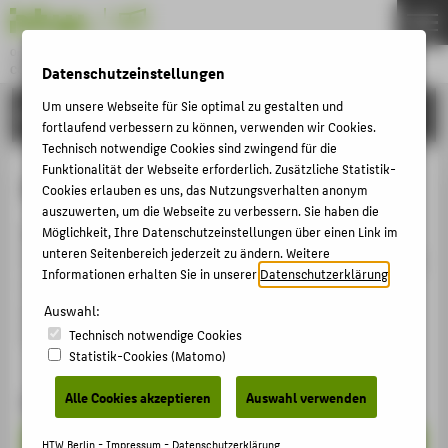
Online Manual
CORPORATE DESIGN
Datenschutzeinstellungen
Menu
Um unsere Webseite für Sie optimal zu gestalten und
BARRIEREFREIE KOMMUNIKATION
THEMEN
fortlaufend verbessern zu können, verwenden wir Cookies.
Technisch notwendige Cookies sind zwingend für die
WORDING
Funktionalität der Webseite erforderlich. Zusätzliche Statistik-
Barrierefreie Kommunikation
LOGOS
Cookies erlauben es uns, das Nutzungsverhalten anonym
auszuwerten, um die Webseite zu verbessern. Sie haben die
SCHRIFT & FARBE
Möglichkeit, Ihre Datenschutzeinstellungen über einen Link im
Barrierefreie Kommunikation zielt darauf ab,
unteren Seitenbereich jederzeit zu ändern. Weitere
FOTO & VIDEO
Informationen für alle nutzbar zu machen — unabhängig
Informationen erhalten Sie in unserer
Datenschutzerklärung
.
von einer Seh- oder Hörbeeinträchtigung, aber auch
MUSTERDOKUMENTE
unabhängig von der Bildschirmgröße und von der
Auswahl:
SOCIAL MEDIA
Internetgeschwindigkeit.
Technisch notwendige Cookies
Statistik-Cookies (Matomo)
BARRIEREFREIE KOMMUNIKATION
KONTAKT
Alle Cookies akzeptieren
Auswahl verwenden
Barrierefreie Sprache
HTW Berlin -
Impressum
-
Datenschutzerklärung