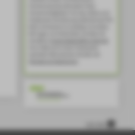
Hochschulzwecke steht jedoch allen
Hochschulmitgliedern frei; dazu zählen auch
Studierende. Eine Nutzung außerhalb des HTW
Berlin-Kontextes ist unzulässig und strafbar.
Bei Fragen und Unklarheiten schreiben Sie
eine Mail an
kommunikation@htw-berlin.de
.
Ihre E-Mail wird in einem Ticketsystem
bearbeitet. Bitte beachten Sie daher die
Hinweise zum Datenschutz
.
nach oben