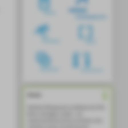
Hinweis
Sämtliche Piktogramme und Marken der HTW
Berlin unterliegen urheber- und
markenrechtlichem Schutz; sie dürfen nicht
verändert werden. Ihre Nutzung für