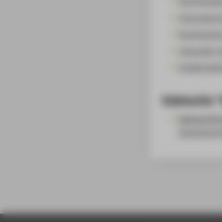
Hochschulsp
Internationa
Kooperation
Lehrenden-Se
Studierenden
Submarke "
Centrum für 
Download
de