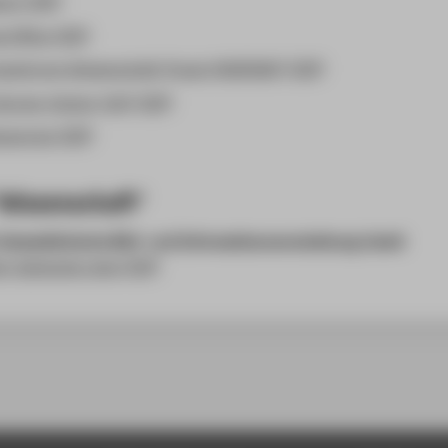
ort [ZIP]
l Office [ZIP]
szentrum Wissenschaft-Praxis (KONTAKT) [ZIP]
rvice-Center (LSC) [ZIP]
service [ZIP]
Wissenschaft"
biomedizinische Bild- und Informationsverarbeitung (cbmi)
r Submarke cbmi [ZIP]