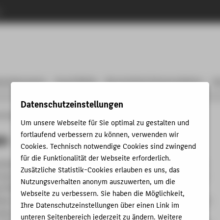
n
terdokumente
Social Media
Barrierefreie Kommunikation
K
Datenschutzeinstellungen
e Design
Logos
Submarken
Um unsere Webseite für Sie optimal zu gestalten und
en
fortlaufend verbessern zu können, verwenden wir
Cookies. Technisch notwendige Cookies sind zwingend
für die Funktionalität der Webseite erforderlich.
ichtungen sowie eine Forschungseinrichtung der HTW Berlin
Zusätzliche Statistik-Cookies erlauben es uns, das
h als sogenannte Submarken unter der Dachmarke HTW Berlin
Nutzungsverhalten anonym auszuwerten, um die
n Piktogramm. Diese Piktogramme sind entweder in Blau
Webseite zu verbessern. Sie haben die Möglichkeit,
rbe steht innerhalb des Corporate Design für Service -, oder in
Ihre Datenschutzeinstellungen über einen Link im
wenn die Angebote Bestandteil der Lehre, Forschung oder
unteren Seitenbereich jederzeit zu ändern. Weitere