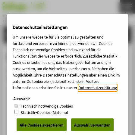
Online Manual
CORPORATE DESIGN
Menu
Datenschutzeinstellungen
BARRIEREFREIE KOMMUNIKATION
THEMEN
Um unsere Webseite für Sie optimal zu gestalten und
fortlaufend verbessern zu können, verwenden wir Cookies.
WORDING
Technisch notwendige Cookies sind zwingend für die
Barrierefreie Webseiten
LOGOS
Funktionalität der Webseite erforderlich. Zusätzliche Statistik-
Cookies erlauben es uns, das Nutzungsverhalten anonym
SCHRIFT & FARBE
auszuwerten, um die Webseite zu verbessern. Sie haben die
Die folgenden Tipps richten Sich an Webredakteurinnen
Möglichkeit, Ihre Datenschutzeinstellungen über einen Link im
FOTO & VIDEO
und -redakteure.
unteren Seitenbereich jederzeit zu ändern. Weitere
MUSTERDOKUMENTE
Informationen erhalten Sie in unserer
Datenschutzerklärung
.
Barrierefreie Sprache
SOCIAL MEDIA
Auswahl:
Aussagekräftige Linktexte
Technisch notwendige Cookies
Barrierefreie Dokumente
BARRIEREFREIE KOMMUNIKATION
Statistik-Cookies (Matomo)
Linklisten
KONTAKT
Bildbeschriftungen
Alle Cookies akzeptieren
Auswahl verwenden
Keine Schriftgrafiken