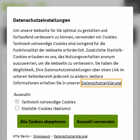
Online Manual
Datenschutzeinstellungen
CORPORATE DESIGN
Menu
Um unsere Webseite für Sie optimal zu gestalten und
WORDING
THEMEN
fortlaufend verbessern zu können, verwenden wir Cookies.
Technisch notwendige Cookies sind zwingend für die
WORDING
Funktionalität der Webseite erforderlich. Zusätzliche Statistik-
Schreibweise HTW Berlin
Cookies erlauben es uns, das Nutzungsverhalten anonym
LOGOS
auszuwerten, um die Webseite zu verbessern. Sie haben die
SCHRIFT & FARBE
Möglichkeit, Ihre Datenschutzeinstellungen über einen Link im
Die Bezeichnung „Hochschule für Technik und
unteren Seitenbereich jederzeit zu ändern. Weitere
FOTO & VIDEO
Wirtschaft“ bzw. "HTW" birgt im deutschen und
Informationen erhalten Sie in unserer
Datenschutzerklärung
.
europäischen Kontext ein hohes
MUSTERDOKUMENTE
Auswahl:
Verwechslungspotenzial (HTW des Saarlandes, HTW
SOCIAL MEDIA
Technisch notwendige Cookies
Dresden, HTW Chur
etc.
). Deshalb ist "HTW" vor allem in
Statistik-Cookies (Matomo)
der externen Kommunikation grundsätzlich um die
BARRIEREFREIE KOMMUNIKATION
Ortsbezeichnung „Berlin“ zu ergänzen. Nur so ist
Alle Cookies akzeptieren
Auswahl verwenden
KONTAKT
gewährleistet, dass alle Hochschulaktivitäten auch
wirklich mit der HTW Berlin in Verbindung gebracht
HTW Berlin -
Impressum
-
Datenschutzerklärung