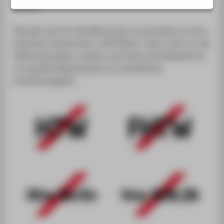
BELIEBTE SEITEN
werden.
MUSTERDOKUMENTE
Dies gilt auch für die Abkürzung: Zu verwenden ist ohne
SERVICE
Ausnahme die Kurzform „HTW Berlin“. Denn nicht nur die
DOWNLOAD
Abkürzung selbst, sondern auch deren Schreibweise ist
von großer Bedeutung für ein einheitliches
Erscheinungsbild.