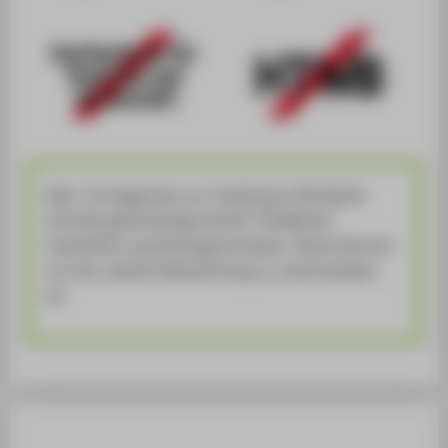
Aber: Im Gegensatz zur Institution HTW Berlin
wird die gleichnamige Schrift "HTWBerlin"
tatsächlich zusammengeschrieben. Damit die eine
von der anderen Bezeichnung zu unterscheiden
ist.