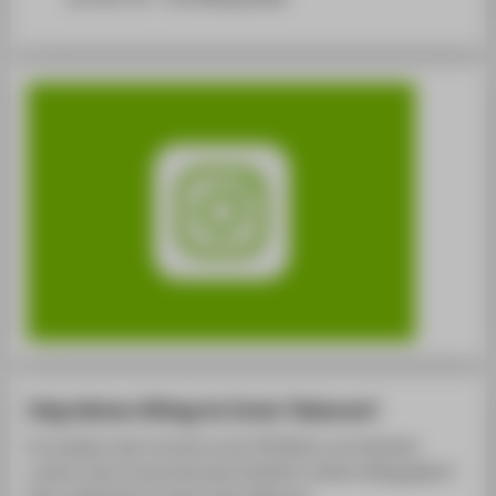
Zeig deinen Alltag im Insta-Takeover!
Du studierst oder forschst an der HTW Berlin und möchtest
unserer Insta-Community einen Einblick in deinen Alltag geben?