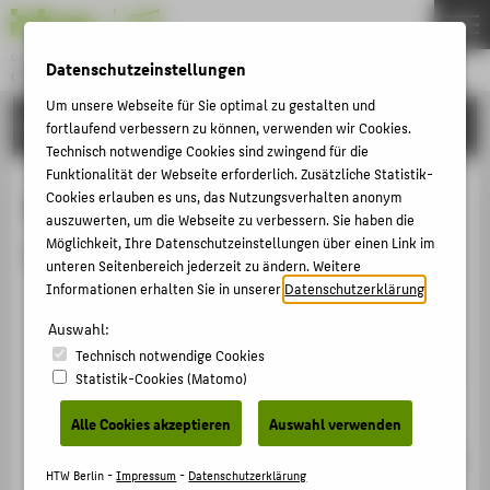
Online Manual
Datenschutzeinstellungen
CORPORATE DESIGN
Menu
Um unsere Webseite für Sie optimal zu gestalten und
SOCIAL MEDIA
THEMEN
fortlaufend verbessern zu können, verwenden wir Cookies.
Technisch notwendige Cookies sind zwingend für die
WORDING
Funktionalität der Webseite erforderlich. Zusätzliche Statistik-
Instagram
Cookies erlauben es uns, das Nutzungsverhalten anonym
LOGOS
auszuwerten, um die Webseite zu verbessern. Sie haben die
SCHRIFT & FARBE
Möglichkeit, Ihre Datenschutzeinstellungen über einen Link im
Charakteristika
unteren Seitenbereich jederzeit zu ändern. Weitere
FOTO & VIDEO
Informationen erhalten Sie in unserer
Datenschutzerklärung
.
adressiert eine junge Zielgruppe
MUSTERDOKUMENTE
Auswahl:
Audiovisuelle Plattform mit zahlreichen Tools, die
SOCIAL MEDIA
Technisch notwendige Cookies
inzwischen deutlich über eine bloße Fotoplattform
Statistik-Cookies (Matomo)
hinaus geht. Bekannt ist ‚Insta‘ vor allem für
BARRIEREFREIE KOMMUNIKATION
Stories & Reels
Alle Cookies akzeptieren
Auswahl verwenden
KONTAKT
Feed mit Fotos/Videos und kurzer Bildbeschreibung
HTW Berlin -
Impressum
-
Datenschutzerklärung
möglich