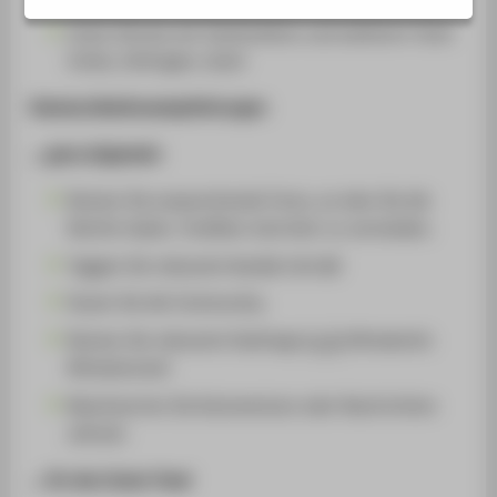
BELIEBTE SEITEN
Insta-Stories mit Textfunktion und weiteren Tools
MUSTERDOKUMENTE
(Links, Umfragen, Quiz)
SERVICE
Kommunikationsempfehlungen
DOWNLOAD
... ganz allgemein
Nutzen Sie ansprechende Fotos, an dem Sie die
Rechte haben. Grafiken sind eher zu vermeiden.
Taggen Sie relevante Kanäle (mit @)
Duzen Sie die Community.
Nutzen Sie relevante Hashtags (
z. B.
#htwberlin
#htwelcome)
Beantworten Sie Kommentare oder Nachrichten
zeitnah.
... für den Insta-Feed