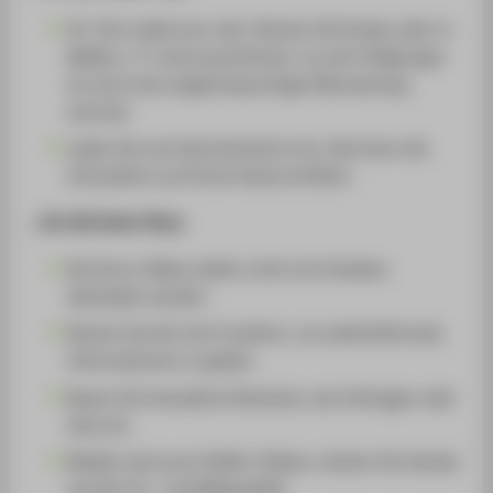
Ihr Text sollte kurz sein. Nutzen Sie Emojis, aber in
Maßen, 2-3 sind ausreichend. Je nach Zielgruppe
ist auch eine englischsprachige Übersetzung
sinnvoll.
Laden Sie zum Kommentieren ein, dies kann die
Interaktion auf Ihrem Kanal erhöhen.
...für die Insta-Story
Die Story-Slides sollten nicht mit Inhalten
überladen werden.
Nutzen Sie die Link-Funktion, um weiterführende
Informationen zu geben.
Bauen Sie interaktive Elemente, wie Umfragen oder
Quiz ein.
Beliebt sind auch (Selfie-)Videos. Achten Sie hierbei
auf die Ton- und Bildqualität.